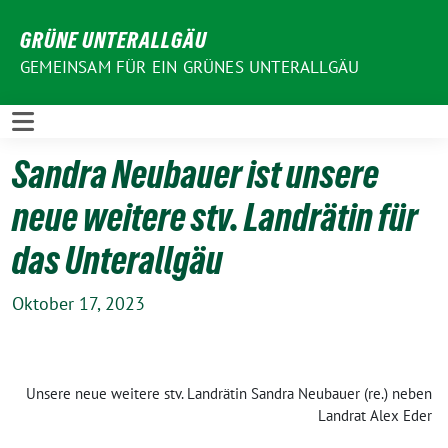
Weiter
GRÜNE UNTERALLGÄU
zum
Inhalt
GEMEINSAM FÜR EIN GRÜNES UNTERALLGÄU
Sandra Neubauer ist unsere
neue weitere stv. Landrätin für
das Unterallgäu
Oktober 17, 2023
Unsere neue weitere stv. Landrätin Sandra Neubauer (re.) neben
Landrat Alex Eder