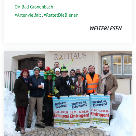
OV Bad Grönenbach
Artenvielfalt
,
RettetDieBienen
WEITERLESEN