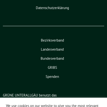
Datenschutzerklärung
Bezirksverband
Landesverband
Bundesverband
GRIBS
Spenden
GRÜNE UNTERALLGÄU benutzt das
freie grüne Theme
sunflower
‐ ein
Angebot der
verdigado eG
.
We use cookies on our website to give you the most relevant