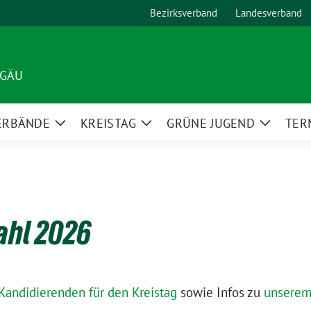
Bezirksverband
Landesverband
LGÄU
ERBÄNDE
KREISTAG
GRÜNE JUGEND
TER
Zeige
Zeige
Zeige
Untermenü
Untermenü
Unterm
hl 2026
 Kandidierenden für den Kreistag
sowie Infos zu
unserem 