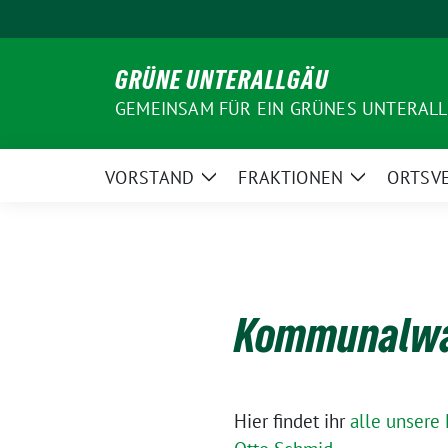
Weiter
zum
Inhalt
GRÜNE UNTERALLGÄU
GEMEINSAM FÜR EIN GRÜNES UNTERAL
VORSTAND
FRAKTIONEN
ORTSV
Zeige
Zeige
Untermenü
Untermenü
Kommunalwa
Hier findet ihr
alle unsere