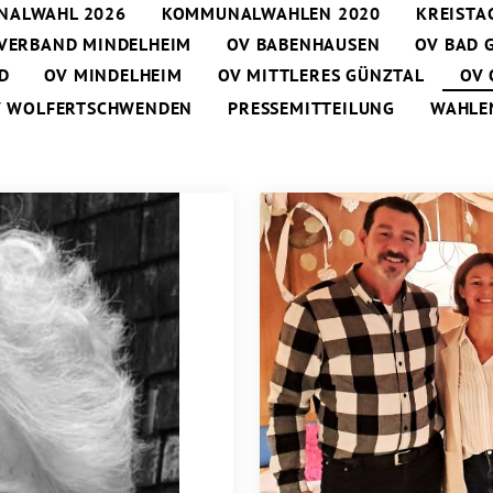
ALWAHL 2026
KOMMUNALWAHLEN 2020
KREISTA
VERBAND MINDELHEIM
OV BABENHAUSEN
OV BAD 
D
OV MINDELHEIM
OV MITTLERES GÜNZTAL
OV 
V WOLFERTSCHWENDEN
PRESSEMITTEILUNG
WAHLE