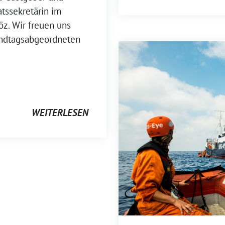
tssekretärin im
öz. Wir freuen uns
ndtagsabgeordneten
WEITERLESEN