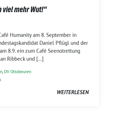
 viel mehr Wut!“
Café Humanity am 8. September in
destagskandidat Daniel Pflügl und der
am 8.9. ein zum Café Seenotrettung
Jan Ribbeck und […]
en
,
OV Ottobeuren
k
WEITERLESEN