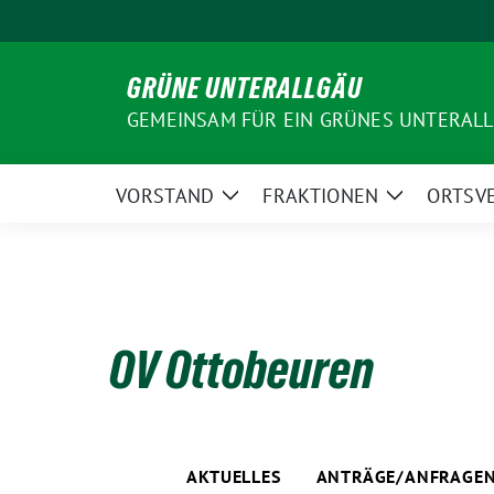
Weiter
zum
Inhalt
GRÜNE UNTERALLGÄU
GEMEINSAM FÜR EIN GRÜNES UNTERAL
VORSTAND
FRAKTIONEN
ORTSV
Zeige
Zeige
Untermenü
Untermenü
OV Ottobeuren
AKTUELLES
ANTRÄGE/ANFRAGE