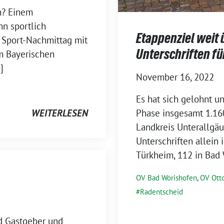
n? Einem
hn sportlich
Etappenziel weit 
 Sport-Nachmittag mit
Unterschriften f
m Bayerischen
]
November 16, 2022
Es hat sich gelohnt un
WEITERLESEN
Phase insgesamt 1.16
Landkreis Unterallgä
Unterschriften allein
Türkheim, 112 in Bad 
OV Bad Wörishofen
,
OV Ott
Radentscheid
d Gastgeber und