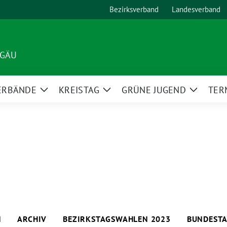
Bezirksverband
Landesverband
LGÄU
ERBÄNDE
KREISTAG
GRÜNE JUGEND
TER
Zeige
Zeige
Zeige
Untermenü
Untermenü
Unterm
N
ARCHIV
BEZIRKSTAGSWAHLEN 2023
BUNDEST