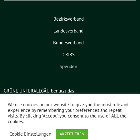
Bezirksverband
Landesverband
Bundesverband
GRIBS
Spenden
GRÜNE UNTERALLGÄU benutzt das
freie grüne Theme
sunflower
‐ ein
We use cookies on our website to give you the most relevant
Angebot der
verdigado eG
.
experience by remembering your preferences and repeat
visits. By clicking “Accept”, you consent to the use of ALL the
cookies.
Cookie Einstellungen
AKZEPTIEREN