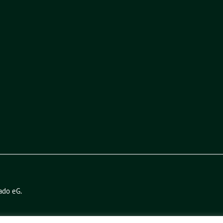
ado eG
.