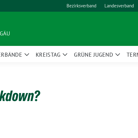
Bezirksverband
Landesverband
LGÄU
ERBÄNDE
KREISTAG
GRÜNE JUGEND
TER
Zeige
Zeige
Zeige
Untermenü
Untermenü
Unterm
ockdown?