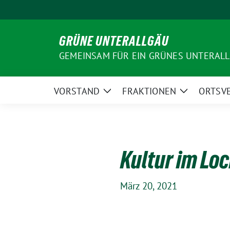
Weiter
zum
Inhalt
GRÜNE UNTERALLGÄU
GEMEINSAM FÜR EIN GRÜNES UNTERAL
VORSTAND
FRAKTIONEN
ORTSV
Zeige
Zeige
Untermenü
Untermenü
Kultur im L
März 20, 2021