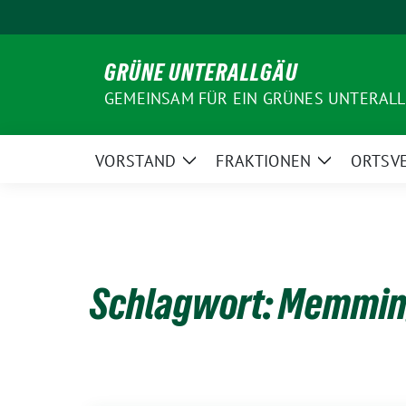
Weiter
zum
Inhalt
GRÜNE UNTERALLGÄU
GEMEINSAM FÜR EIN GRÜNES UNTERAL
VORSTAND
FRAKTIONEN
ORTSV
Zeige
Zeige
Untermenü
Untermenü
Schlagwort:
Memmin