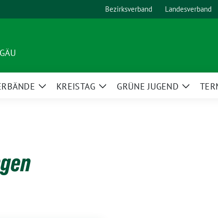
Bezirksverband
Landesverband
LGÄU
ERBÄNDE
KREISTAG
GRÜNE JUGEND
TER
Zeige
Zeige
Zeige
Untermenü
Untermenü
Unterm
gen