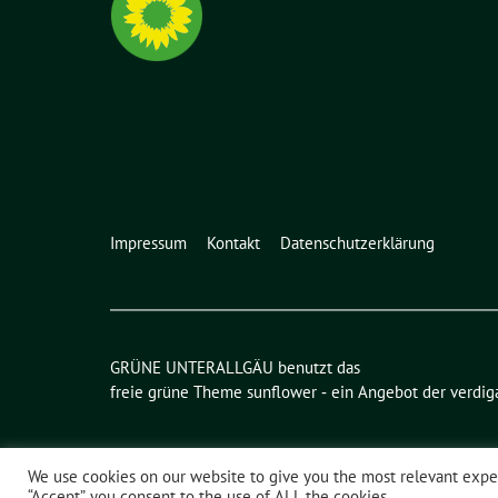
Impressum
Kontakt
Datenschutzerklärung
GRÜNE UNTERALLGÄU benutzt das
freie grüne Theme
sunflower
‐ ein Angebot der
verdig
We use cookies on our website to give you the most relevant exper
“Accept”, you consent to the use of ALL the cookies.