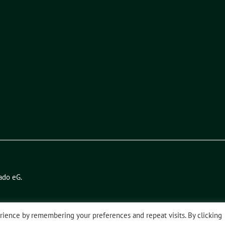
ado eG
.
ience by remembering your preferences and repeat visits. By clicking