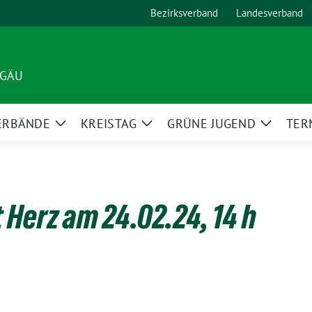
Bezirksverband
Landesverband
LGÄU
ERBÄNDE
KREISTAG
GRÜNE JUGEND
TER
Zeige
Zeige
Zeige
Untermenü
Untermenü
Unterm
 Herz am 24.02.24, 14 h