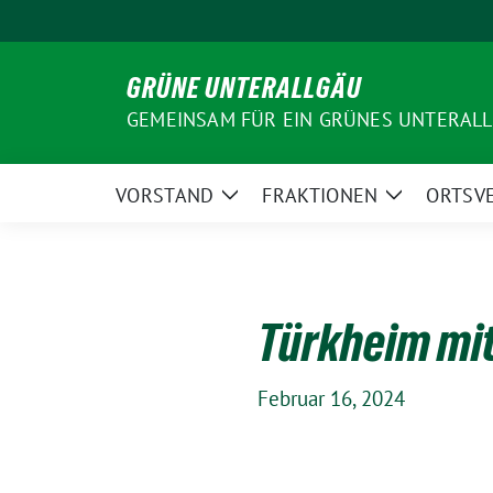
Weiter
zum
Inhalt
GRÜNE UNTERALLGÄU
GEMEINSAM FÜR EIN GRÜNES UNTERAL
VORSTAND
FRAKTIONEN
ORTSV
Zeige
Zeige
Untermenü
Untermenü
Türkheim mit
Februar 16, 2024