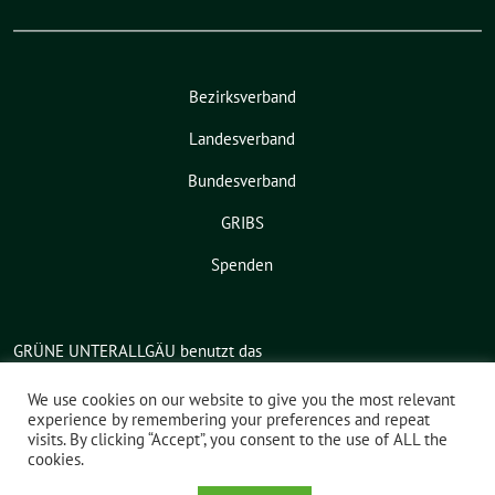
Bezirksverband
Landesverband
Bundesverband
GRIBS
Spenden
GRÜNE UNTERALLGÄU benutzt das
freie grüne Theme
sunflower
‐ ein
Angebot der
verdigado eG
.
We use cookies on our website to give you the most relevant
experience by remembering your preferences and repeat
visits. By clicking “Accept”, you consent to the use of ALL the
cookies.