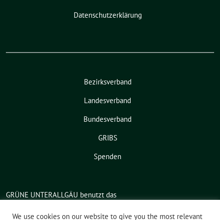
Datenschutzerklärung
Bezirksverband
Landesverband
Bundesverband
GRIBS
Spenden
GRÜNE UNTERALLGÄU benutzt das
freie grüne Theme
sunflower
‐ ein
We use cookies on our website to give you the most relevant
Angebot der
verdigado eG
.