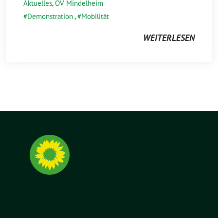
Aktuelles
,
OV Mindelheim
Demonstration
,
Mobilität
WEITERLESEN