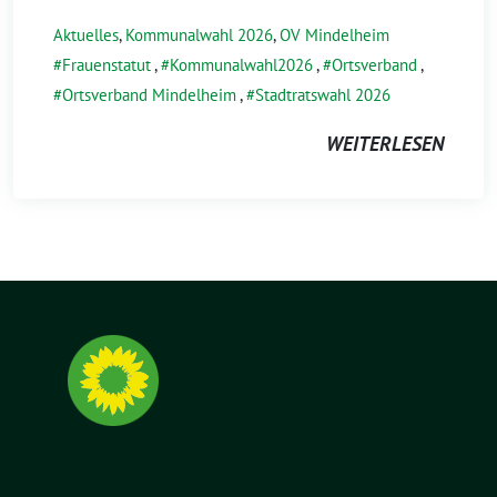
Aktuelles
,
Kommunalwahl 2026
,
OV Mindelheim
Frauenstatut
,
Kommunalwahl2026
,
Ortsverband
,
Ortsverband Mindelheim
,
Stadtratswahl 2026
WEITERLESEN