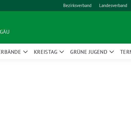
Bezirksverband
Landesverband
LGÄU
ERBÄNDE
KREISTAG
GRÜNE JUGEND
TER
Zeige
Zeige
Zeige
Untermenü
Untermenü
Unterm