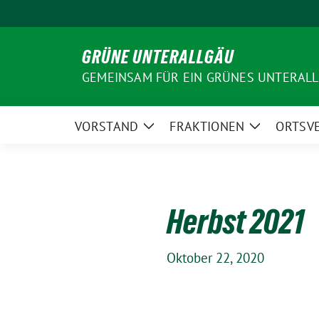
Weiter
zum
Inhalt
GRÜNE UNTERALLGÄU
GEMEINSAM FÜR EIN GRÜNES UNTERAL
VORSTAND
FRAKTIONEN
ORTSV
Zeige
Zeige
Untermenü
Untermenü
Herbst 2021
Oktober 22, 2020