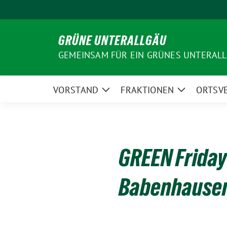
Weiter
zum
Inhalt
GRÜNE UNTERALLGÄU
GEMEINSAM FÜR EIN GRÜNES UNTERAL
VORSTAND
FRAKTIONEN
ORTSV
Zeige
Zeige
Untermenü
Untermenü
GREEN Friday
Babenhause