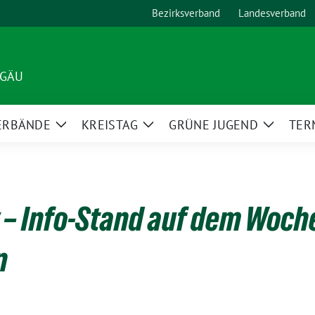
Bezirksverband
Landesverband
LGÄU
ERBÄNDE
KREISTAG
GRÜNE JUGEND
TER
Zeige
Zeige
Zeige
Untermenü
Untermenü
Unterm
 – Info-Stand auf dem Woch
n