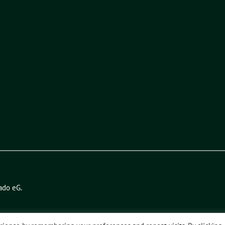
ado eG
.