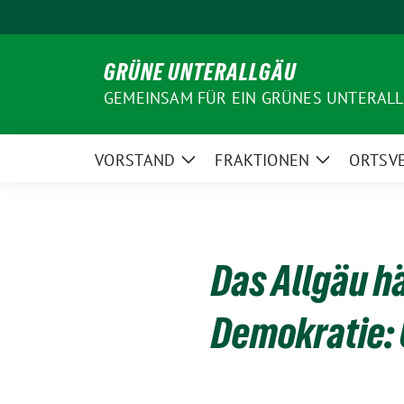
Weiter
zum
Inhalt
GRÜNE UNTERALLGÄU
GEMEINSAM FÜR EIN GRÜNES UNTERAL
VORSTAND
FRAKTIONEN
ORTSV
Zeige
Zeige
Untermenü
Untermenü
Das Allgäu h
Demokratie: