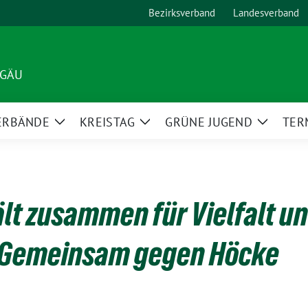
Bezirksverband
Landesverband
LGÄU
ERBÄNDE
KREISTAG
GRÜNE JUGEND
TER
Zeige
Zeige
Zeige
Untermenü
Untermenü
Unterm
ält zusammen für Vielfalt u
 Gemeinsam gegen Höcke