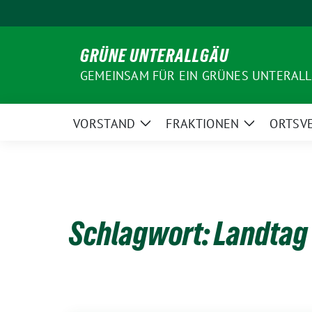
Weiter
zum
Inhalt
GRÜNE UNTERALLGÄU
GEMEINSAM FÜR EIN GRÜNES UNTERAL
VORSTAND
FRAKTIONEN
ORTSV
Zeige
Zeige
Untermenü
Untermenü
Schlagwort:
Landtag