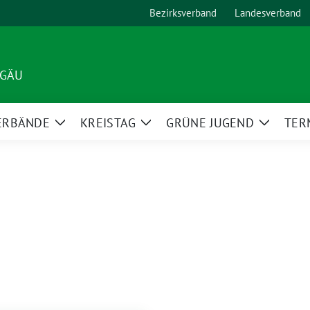
Bezirksverband
Landesverband
LGÄU
ERBÄNDE
KREISTAG
GRÜNE JUGEND
TER
Zeige
Zeige
Zeige
Untermenü
Untermenü
Unterm