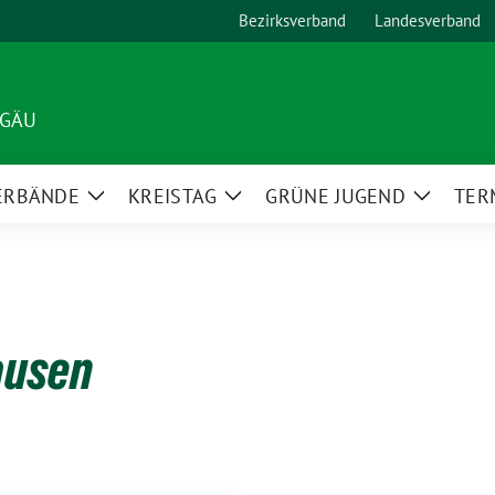
Bezirksverband
Landesverband
LGÄU
ERBÄNDE
KREISTAG
GRÜNE JUGEND
TER
Zeige
Zeige
Zeige
Untermenü
Untermenü
Unterm
ausen