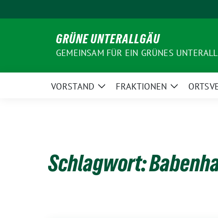
Weiter
zum
Inhalt
GRÜNE UNTERALLGÄU
GEMEINSAM FÜR EIN GRÜNES UNTERAL
VORSTAND
FRAKTIONEN
ORTSV
Zeige
Zeige
Untermenü
Untermenü
Schlagwort:
Babenh