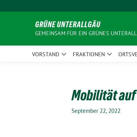
Weiter
zum
Inhalt
GRÜNE UNTERALLGÄU
GEMEINSAM FÜR EIN GRÜNES UNTERAL
VORSTAND
FRAKTIONEN
ORTSV
Zeige
Zeige
Untermenü
Untermenü
Mobilität au
September 22, 2022