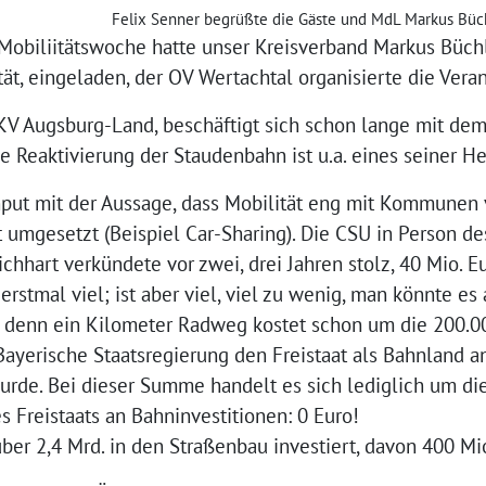
Felix Senner begrüßte die Gäste und MdL Markus Büch
Mobiliitätswoche hatte unser Kreisverband Markus Büchl
tät, eingeladen, der OV Wertachtal organisierte die Veran
 KV Augsburg-Land, beschäftigt sich schon lange mit de
e Reaktivierung der Staudenbahn ist u.a. eines seiner 
nput mit der Aussage, dass Mobilität eng mit Kommunen 
umgesetzt (Beispiel Car-Sharing). Die CSU in Person d
chhart verkündete vor zwei, drei Jahren stolz, 40 Mio. E
 erstmal viel; ist aber viel, viel zu wenig, man könnte e
denn ein Kilometer Radweg kostet schon um die 200.00
Bayerische Staatsregierung den Freistaat als Bahnland an
wurde. Bei dieser Summe handelt es sich lediglich um di
s Freistaats an Bahninvestitionen: 0 Euro!
r 2,4 Mrd. in den Straßenbau investiert, davon 400 Mio.