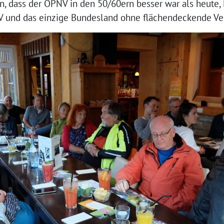
, dass der ÖPNV in den 50/60ern besser war als heute, 
V und das einzige Bundesland ohne flächendeckende Ve