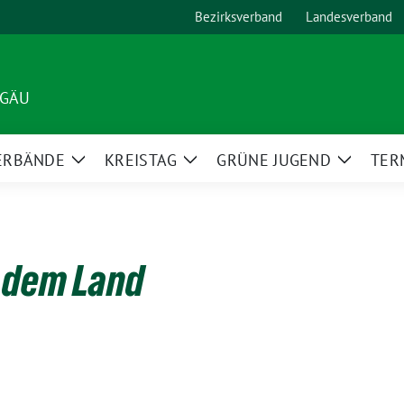
Bezirksverband
Landesverband
LGÄU
ERBÄNDE
KREISTAG
GRÜNE JUGEND
TER
Zeige
Zeige
Zeige
Untermenü
Untermenü
Unterm
f dem Land