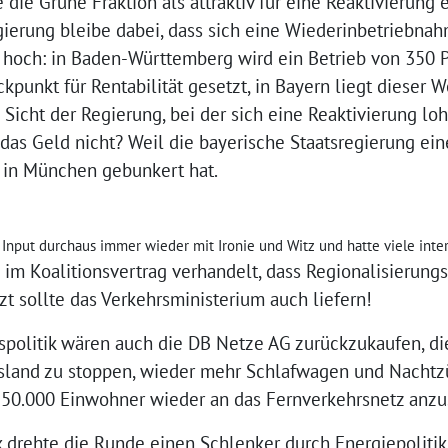
 die Grüne Fraktion als attraktiv für eine Reaktivierung e
ierung bleibe dabei, dass sich eine Wiederinbetriebnah
so hoch: in Baden-Württemberg wird ein Betrieb von 350 
kpunkt für Rentabilität gesetzt, in Bayern liegt dieser W
s Sicht der Regierung, bei der sich eine Reaktivierung l
 das Geld nicht? Weil die bayerische Staatsregierung ein
 in München gebunkert hat.
Input durchaus immer wieder mit Ironie und Witz und hatte viele inte
 im Koalitionsvertrag verhandelt, dass Regionalisierungs
t sollte das Verkehrsministerium auch liefern!
spolitik wären auch die DB Netze AG zurückzukaufen, di
sland zu stoppen, wieder mehr Schlafwagen und Nachtzü
 50.000 Einwohner wieder an das Fernverkehrsnetz anzu
k drehte die Runde einen Schlenker durch Energiepolitik