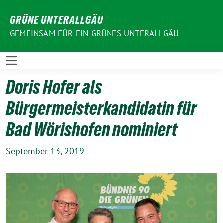
Weiter
GRÜNE UNTERALLGÄU
zum
Inhalt
GEMEINSAM FÜR EIN GRÜNES UNTERALLGÄU
Doris Hofer als
Bürgermeisterkandidatin für
Bad Wörishofen nominiert
September 13, 2019