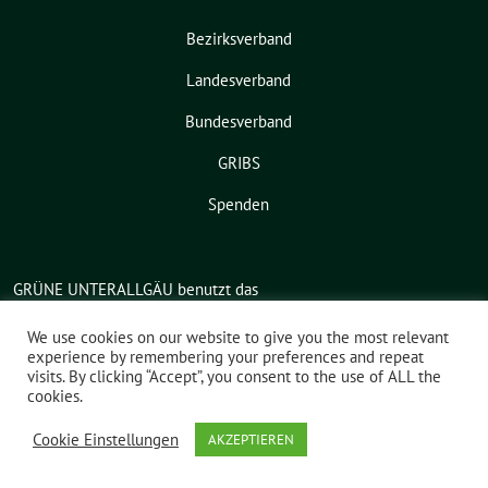
Bezirksverband
Landesverband
Bundesverband
GRIBS
Spenden
GRÜNE UNTERALLGÄU benutzt das
freie grüne Theme
sunflower
‐ ein
We use cookies on our website to give you the most relevant
Angebot der
verdigado eG
.
experience by remembering your preferences and repeat
visits. By clicking “Accept”, you consent to the use of ALL the
cookies.
Cookie Einstellungen
AKZEPTIEREN